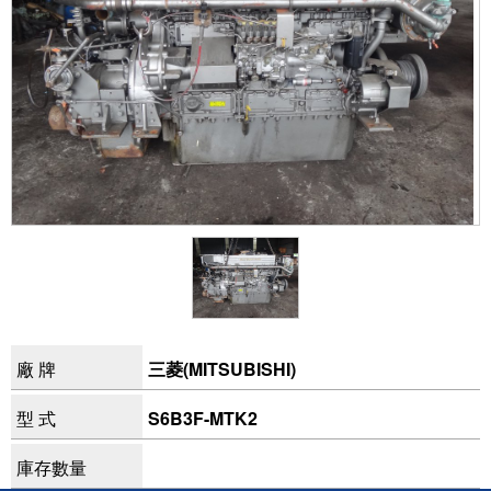
廠 牌
三菱(MITSUBISHI)
型 式
S6B3F-MTK2
庫存數量