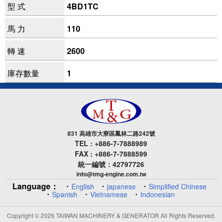
型 式
4BD1TC
馬 力
110
轉 速
2600
庫存數量
1
831 高雄市大寮區鳳林二路242號
TEL : +886-7-7888989
FAX : +886-7-7888599
統一編號：42797726
info@tmg-engine.com.tw
Language：
・
・
・
English
japanese
Simplified Chinese
・
・
・
Spanish
Vietnamese
Indonesian
Copyright © 2026 TAIWAN MACHINERY & GENERATOR All Rights Reserved.